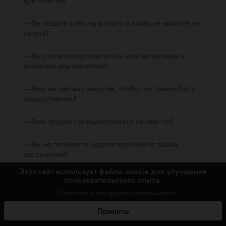
критически?
— Вы тащите себя на работу и никак не можете ее
начать?
— Вы стали раздражительны или нетерпимы к
коллегам или клиентам?
— Вам не хватает энергии, чтобы постоянно быть
продуктивным?
— Вам трудно сосредоточиться на чем-то?
— Вы не получаете удовлетворения от ваших
достижений?
Этот сайт использует файлы cookie для улучшения
— Вы разочарованы своей работой?
пользовательского опыта.
Политика конфиденциальности
— Вы употребляете еду, наркотики или алкоголь,
Принять
чтобы чувствовать себя лучше или просто ничего не
чувствовать?