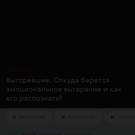
общество
Выгоревшие. Откуда берется
эмоциональное выгорание и как
его распознать?
ДЕПРЕССИЯ
МЕДИЦИНА
ПРОФИ
О
О