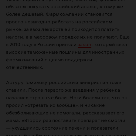
обязаны покупать российский аналог, к тому же
более дешевый. Фармкомпании становится
просто невыгодно работать на российском
рынке: за ввоз лекарств ей приходится платить
налоги, а в массовом порядке их не покупают. Еще
в 2010 году в России приняли
закон
, который ввел
высокие таможенные пошлины для иностранных
фармкомпаний с целью поддержки
отечественных.
Артуру Томилову российский винкристин тоже
ставили. После первого же введения у ребенка
начались страшные боли. Ноги болели так, что он
просил «отрезать их вообще», и никакие
обезболивающие не помогали, рассказывает его
мама. «Второй раз поставить препарат не смогли
— ухудшились состояние печени и показатели
крови. Если бы мы продолжали лечиться русским