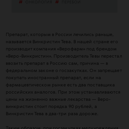
ОНКОЛОГИЯ
ПЕРЕБОИ
РОССИЯ
Препарат, которым в России лечились раньше,
называется Винкристин Тева. В нашей стране его
производит компания «Верофарм» под брендом
«Веро-Винкристин». Производитель Тевы перестал
ввозить препарат в Россию сам, причина — в
федеральном законе о госзакупках. Он запрещает
покупать иностранный препарат, если на
фармацевтическом рынке есть два поставщика
российских аналогов. При этом устанавливаются
цены на жизненно важные лекарства — Веро-
винкристин стоит порядка 90 рублей, а
Винкристин Тева в два-три раза дороже.
Таким образом, при госзакупках медучреждения