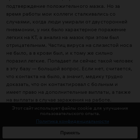
подтверждение положительного мазка. Но за
время работы мои коллеги сталкивались со
случаями, когда люди умирали от двусторонней
пневмонии, у них было характерное поражение
легких на КТ, а анализ на мазок при этом был
отрицательным. Частиц вируса на слизистой носа
не было, а в крови был, и к тому же сильно
поразил легкие. Попадает ли сейчас такой человек
в эту базу — большой вопрос. Если нет, считается,
что контакта на было, а значит, медику трудно
доказать, что он контактировал с больным и
имеет право на дополнительные выплаты, а также
на выплаты в случае заражения на работе.
Этот сайт использует файлы cookie для улучшения
пользовательского опыта.
Сами исследования проводит средний
Политика конфиденциальности
медицинской персонал, а я собираю анамнез.
Недавно разговаривал с очередным
Принять
амбулаторным пациентом в коридоре — на мне