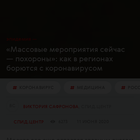
эпидемия
«Массовые мероприятия сейчас
— похороны»: как в регионах
борются с коронавирусом
КОРОНАВИРУС
МЕДИЦИНА
РОС
В
С
ВИКТОРИЯ САФРОНОВА
СПИД.ЦЕНТР
6273
11 ИЮНЯ 2020
СПИД.ЦЕНТР