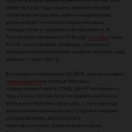
получила в свое время название «90-90-90». Уже
через полтора года страны, взявшие на себя
обязательства достичь заветных параметров,
должны будут отчитаться перед мировым
сообществом о проделанной ими работе. В
России охват лечением в 2018 году
составил
лишь
42,4 %, число человек, живущих с вирусом и
имеющих неопределяемый уровень нагрузки, еще
меньше — всего 34,3 %.
В кулуарах конференции IAS 2019, совсем недавно
завершившейся
в столице Мексики,
корреспондент сайта СПИД.ЦЕНТР поговорил о
том, почему России так и не удалось выполнить
взятые ею обязательства в срок, с легендарным
французским врачом русского происхождения,
исследователем, дипломатом и
правозащитником, бывшим директором