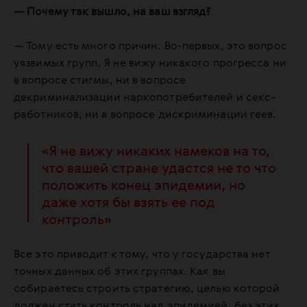
— Почему так вышло, на ваш взгляд?
— Тому есть много причин. Во-первых, это вопрос
уязвимых групп. Я не вижу никакого прогресса ни
в вопросе стигмы, ни в вопросе
декриминализации наркопотребителей и секс-
работников, ни в вопросе дискриминации геев.
«Я не вижу никаких намеков на то,
что вашей стране удастся не то что
положить конец эпидемии, но
даже хотя бы взять ее под
контроль»
Все это приводит к тому, что у государства нет
точных данных об этих группах. Как вы
собираетесь строить стратегию, целью которой
должен стать контроль над эпидемией, без этих