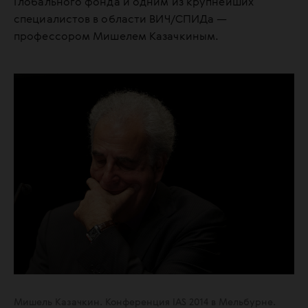
Глобального фонда и одним из крупнейших
специалистов в области ВИЧ/СПИДа —
профессором Мишелем Казачкиным.
Мишель Казачкин. Конференция IAS 2014 в Мельбурне.