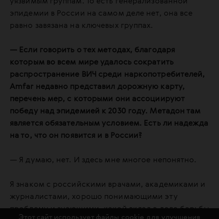
уязвимым группам. То есть генерализованной
эпидемии в России на самом деле нет, она все
равно завязана на ключевых группах.
— Если говорить о тех методах, благодаря
которым во всем мире удалось сократить
распространение ВИЧ среди наркопотребителей,
Amfar недавно представил дорожную карту,
перечень мер, с которыми они ассоциируют
победу над эпидемией к 2030 году. Метадон там
является обязательным условием. Есть ли надежда
на то, что он появится и в России?
— Я думаю, нет. И здесь мне многое непонятно.
Я знаком с российскими врачами, академиками и
журналистами, хорошо понимающими эту
проблему и знающими, какой вклад в дело борьбы
Этот сайт использует файлы cookie для улучшения