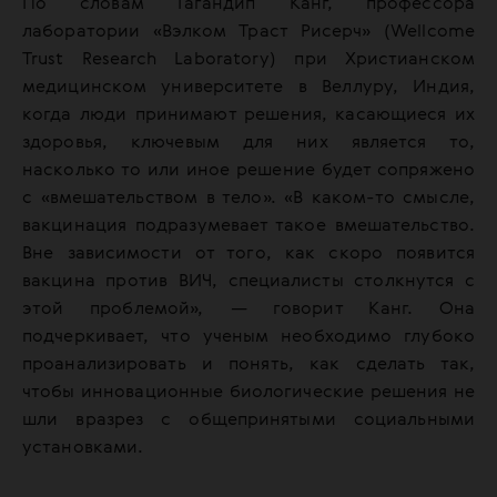
По словам Гагандип Канг, профессора
лаборатории «Вэлком Траст Рисерч» (Wellcome
Trust Research Laboratory) при Христианском
медицинском университете в Веллуру, Индия,
когда люди принимают решения, касающиеся их
здоровья, ключевым для них является то,
насколько то или иное решение будет сопряжено
с «вмешательством в тело». «В каком-то смысле,
вакцинация подразумевает такое вмешательство.
Вне зависимости от того, как скоро появится
вакцина против ВИЧ, специалисты столкнутся с
этой проблемой»,
—
говорит Канг. Она
подчеркивает, что ученым необходимо глубоко
проанализировать и понять, как сделать так,
чтобы инновационные биологические решения не
шли вразрез с общепринятыми социальными
установками.