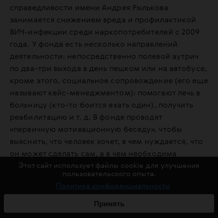
справедливости имени Андрея Рылькова
занимается снижением вреда и профилактикой
ВИЧ-инфекции среди наркопотребителей с 2009
года. У фонда есть несколько направлений
деятельности: непосредственно полевой аутрич
по два-три выхода в день пешком или на автобусе,
кроме этого, социальное сопровождение (его еще
называют кейс-менеджментом): помогают лечь в
больницу (кто-то боится ехать один), получить
реабилитацию и т. д. В фонде проводят
«первичную мотивационную беседу», чтобы
выяснить, что человек хочет, в чем нуждается, что
он может сделать сам, а в чем необходима
Этот сайт использует файлы cookie для улучшения
помощь.
пользовательского опыта.
Политика конфиденциальности
Еще один вид помощи — работа уличных юристов,
чтобы «вытащить случаи нарушения прав»,
Принять
мотивировать людей отстаивать свои права: