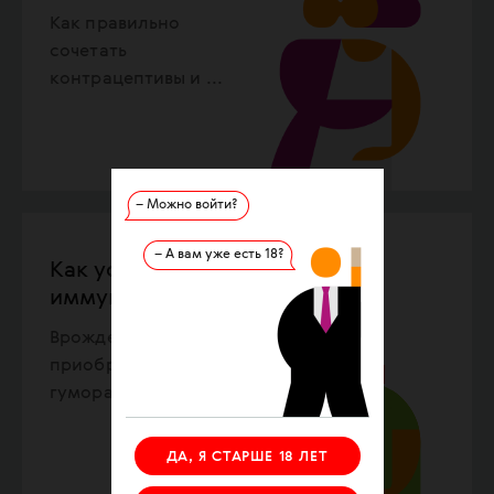
Как правильно
сочетать
контрацептивы и
...
– Можно войти?
– А вам уже есть 18?
Как устроен
иммунитет?
Врожденный и
приобретенный,
гуморальный и
...
ДА, Я СТАРШЕ 18 ЛЕТ