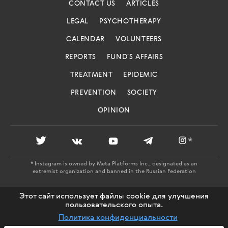
CONTACT US
ARTICLES
LEGAL
PSYCHOTHERAPY
CALENDAR
VOLUNTEERS
REPORTS
FUND'S AFFAIRS
TREATMENT
EPIDEMIC
PREVENTION
SOCIETY
OPINION
*
* Instagram is owned by Meta Platforms Inc., designated as an
extremist organization and banned in the Russian Federation
AIDS.CENTER: REGISTRATION CERTIFICATE EL NO. FS 77 -
Этот сайт использует файлы cookie для улучшения
79478 ISSUED BY ROSKOMNADZOR 27.11.2020 18+
пользовательского опыта.
Политика конфиденциальности
© AIDS.CENTER, 2016-2026
MADE IN
CHARMER