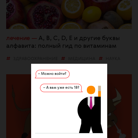
лечение
A, B, C, D, E и другие буквы
алфавита: полный гид по витаминам
ЗДРАВООХРАНЕНИЕ
МЕДИЦИНА
НАУКА
– Можно войти?
– А вам уже есть 18?