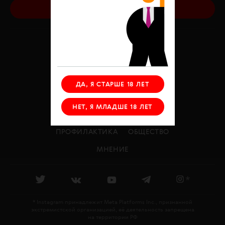
ПОМОЧЬ ФОНДУ
КОНТАКТЫ
СТАТЬИ
ЮРИСТ
ПСИХОЛОГ
МЕРОПРИЯТИЯ
ВОЛОНТЕРЫ
ДА, Я СТАРШЕ 18 ЛЕТ
ОТЧЕТЫ
ДЕЛА ФОНДА
НЕТ, Я МЛАДШЕ 18 ЛЕТ
ЛЕЧЕНИЕ
ЭПИДЕМИЯ
ПРОФИЛАКТИКА
ОБЩЕСТВО
МНЕНИЕ
*
* Instagram принадлежит Meta Platforms Inc., признанной
экстремистской организацией, её деятельность запрещена
на территории РФ