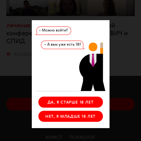
лечение
AIDS 2020: итоги главной
– Можно войти?
конференции года, посвященной ВИЧ и
СПИД
– А вам уже есть 18?
AIDS2020
О ФОНДЕ
О ВИЧ
ПРОЕКТЫ
ДА, Я СТАРШЕ 18 ЛЕТ
ПОМОЧЬ ФОНДУ
НЕТ, Я МЛАДШЕ 18 ЛЕТ
КОНТАКТЫ
СТАТЬИ
ЮРИСТ
ПСИХОЛОГ