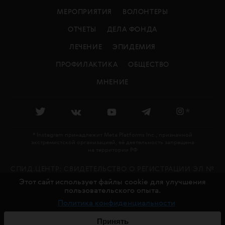
МЕРОПРИЯТИЯ
ВОЛОНТЕРЫ
ОТЧЕТЫ
ДЕЛА ФОНДА
ЛЕЧЕНИЕ
ЭПИДЕМИЯ
ПРОФИЛАКТИКА
ОБЩЕСТВО
МНЕНИЕ
*
* Instagram принадлежит Meta Platforms Inc., признанной
экстремистской организацией, её деятельность запрещена
на территории РФ
СПИД.ЦЕНТР: CВИДЕТЕЛЬСТВО О РЕГИСТРАЦИИ ЭЛ №
ФС 77 - 79478 ВЫДАНО РОСКОМНАДЗОРОМ 27.11.2020
Этот сайт использует файлы cookie для улучшения
пользовательского опыта.
18+
Политика конфиденциальности
© СПИД.ЦЕНТР, 2016—2026
СДЕЛАНО В
CHARMER
Принять