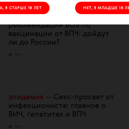
А, Я СТАРШЕ 18 ЛЕТ
НЕТ, Я МЛАДШЕ 18 Л
общество
Новые
рекомендации ВОЗ по
вакцинации от ВПЧ: дойдут
ли до России?
ВПЧ
эпидемия
Секс-просвет от
инфекциониста: главное о
ВИЧ, гепатитах и ВПЧ
ВПЧ