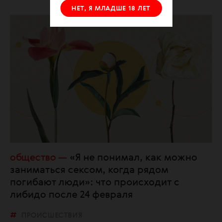
НЕТ, Я МЛАДШЕ 18 ЛЕТ
общество
«Я не понимал, как можно
заниматься сексом, когда рядом
погибают люди»: что происходит с
либидо после 24 февраля
ПРОИСШЕСТВИЯ